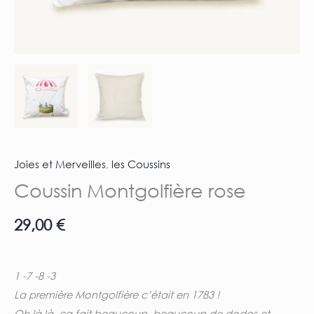
Joies et Merveilles
,
les Coussins
Coussin Montgolfière rose
29,00
€
1 -7 -8 -3
La première Montgolfière c’était en 1783 !
Oh là là, ça fait beaucoup, beaucoup de dodos et