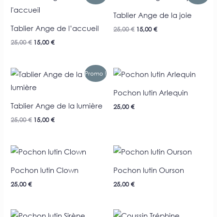
prix
prix
prix
prix
initial
actuel
initial
actuel
Tablier Ange de la joie
était :
est :
était :
est :
25,00 €.
15,00 €.
25,00 €.
15,00 €.
Tablier Ange de l’accueil
25,00
€
15,00
€
25,00
€
15,00
€
Le
Le
Promo !
prix
prix
initial
actuel
Pochon lutin Arlequin
était :
est :
25,00 €.
15,00 €.
Tablier Ange de la lumière
25,00
€
25,00
€
15,00
€
Pochon lutin Clown
Pochon lutin Ourson
25,00
€
25,00
€