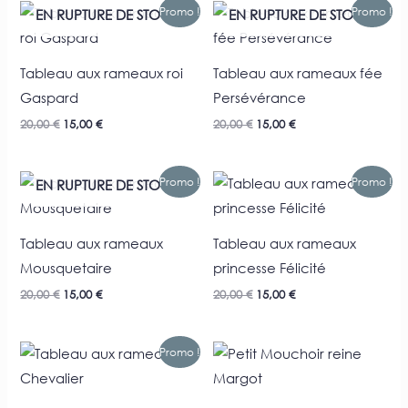
Le
Le
Le
Le
Promo !
Promo !
EN RUPTURE DE STOCK
EN RUPTURE DE STOCK
prix
prix
prix
prix
initial
actuel
initial
actuel
était :
est :
était :
est :
20,00 €.
15,00 €.
20,00 €.
15,00 €.
Tableau aux rameaux roi
Tableau aux rameaux fée
Gaspard
Persévérance
20,00
€
15,00
€
20,00
€
15,00
€
Le
Le
Le
Le
Promo !
Promo !
EN RUPTURE DE STOCK
prix
prix
prix
prix
initial
actuel
initial
actuel
était :
est :
était :
est :
20,00 €.
15,00 €.
20,00 €.
15,00 €.
Tableau aux rameaux
Tableau aux rameaux
Mousquetaire
princesse Félicité
20,00
€
15,00
€
20,00
€
15,00
€
Le
Le
Promo !
prix
prix
initial
actuel
était :
est :