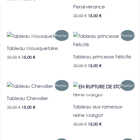
Persévérance
20,00
€
15,00
€
Le
Le
Le
Le
Promo !
Promo !
prix
prix
prix
prix
initial
actuel
initial
actuel
Tableau Mousquetaire
était :
est :
était :
est :
20,00 €.
15,00 €.
20,00 €.
15,00 €.
Tableau princesse Félicité
20,00
€
15,00
€
20,00
€
15,00
€
Le
Le
Le
Le
Promo !
Promo !
EN RUPTURE DE STOCK
prix
prix
prix
prix
initial
actuel
initial
actuel
Tableau Chevalier
était :
est :
était :
est :
20,00 €.
15,00 €.
20,00 €.
15,00 €.
Tableau aux rameaux
20,00
€
15,00
€
reine Margot
20,00
€
15,00
€