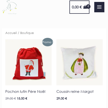
Aller
0,00
€
au
contenu
Accueil
/ Boutique
Le
Le
Promo !
prix
prix
initial
actuel
était :
est :
29,00 €.
15,00 €.
Pochon lutin Père Noël
Coussin reine Margot
29,00
€
15,00
€
29,00
€