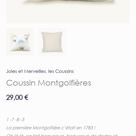
Joies et Merveilles
,
les Coussins
Coussin Montgolfières
29,00
€
1 -7 -8 -3
La première Montgolfière c’était en 1783 !
Oh là là, ça fait beaucoup, beaucoup de dodos et