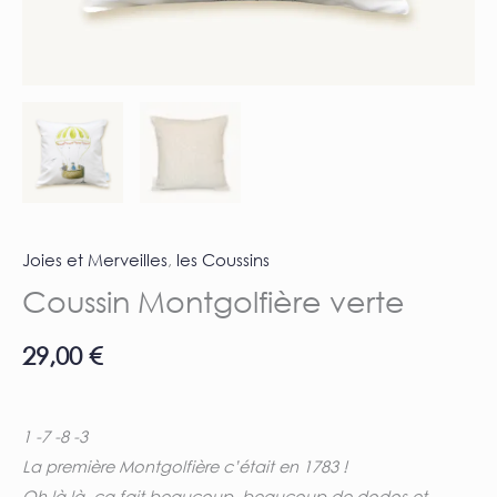
Joies et Merveilles
,
les Coussins
Coussin Montgolfière verte
29,00
€
1 -7 -8 -3
La première Montgolfière c’était en 1783 !
Oh là là, ça fait beaucoup, beaucoup de dodos et